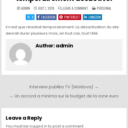
ON MON SITE INTERNET EST
POSTED IN
ADMIN
JULY 1, 2019
LEAVE A COMMENT
PERSONAL
X
FACEBOOK
PINTEREST
LINKEDIN
Il n’est que réactivé temporairement. La désactivation du site
devrait durer plusieurs mois, en tout cas, tout l’été.
Author:
admin
Post navigation
Interview publika TV (Moldova) →
← Un accord a minima sur le budget de la zone euro
Leave a Reply
You must be
logged in
to post a comment.