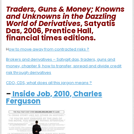
Traders, Guns & Money; Knowns
and Unknowns in the Dazzling
World of Derivatives
, Satyatis
Das, 2006, Prentice Hall,
financial times editions.
H
ow to move away from contracted risks ?
Brokers and derivatives – Satyajit das, traders, guns and
money, chapter 9, how to transfer, spread and divide credit
risk through derivatives
CDO, CDS, what does all this jargon means ?
–
Inside Job, 2010, Charles
Ferguson