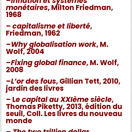
–
Inflation et systèmes
monétaires
, Milton Friedman,
1968
–
capitalisme et liberté
,
Friedman, 1962
–
Why globalisation work
, M.
Wolf, 2004
–
Fixing global finance
, M. Wolf,
2008
–
L’or des fous
, Gillian Tett, 2010,
jardin des livres
– L
e capital au XXIème siècle
,
Thomas Piketty, 2013, édition du
seuil, Coll. Les livres du nouveau
monde
– The two trillion dollar