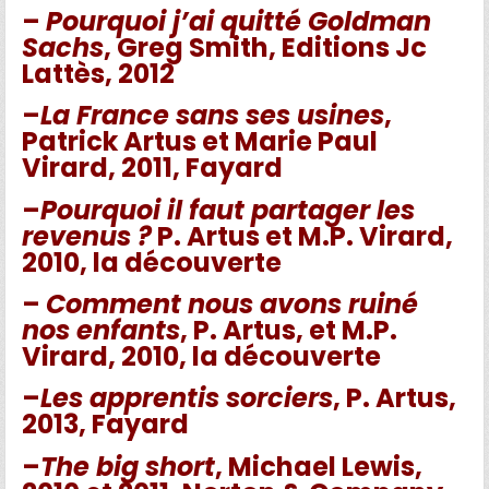
–
Pourquoi j’ai quitté Goldman
Sachs
, Greg Smith, Editions Jc
Lattès, 2012
–
La France sans ses usines
,
Patrick Artus et Marie Paul
Virard, 2011, Fayard
–
Pourquoi il faut partager les
revenus ?
P. Artus et M.P. Virard,
2010, la découverte
–
Comment nous avons ruiné
nos enfants
, P. Artus, et M.P.
Virard, 2010, la découverte
–
Les apprentis sorciers
, P. Artus,
2013, Fayard
–
The big short
, Michael Lewis,