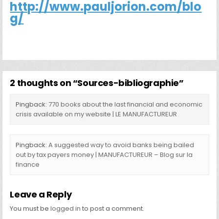
http://www.pauljorion.com/blo
g/
2 thoughts on “
Sources-bibliographie
”
Pingback:
770 books about the last financial and economic
crisis available on my website | LE MANUFACTUREUR
Pingback:
A suggested way to avoid banks being bailed
out by tax payers money | MANUFACTUREUR – Blog sur la
finance
Leave a Reply
You must be
logged in
to post a comment.