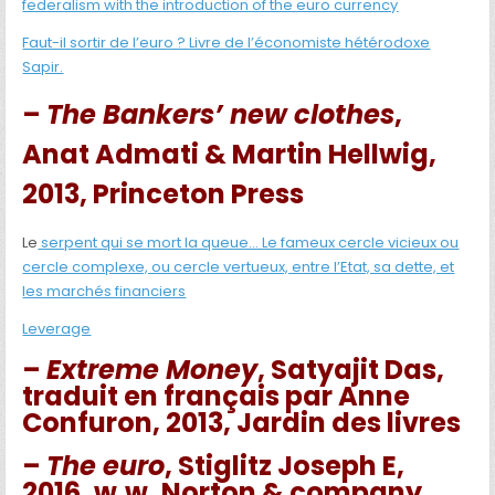
federalism with the introduction of the euro currency
Faut-il sortir de l’euro ? Livre de l’économiste hétérodoxe
Sapir.
–
The Bankers’ new clothes
,
Anat Admati & Martin Hellwig,
2013, Princeton Press
Le
serpent qui se mort la queue… Le fameux cercle vicieux ou
cercle complexe, ou cercle vertueux, entre l’Etat, sa dette, et
les marchés financiers
Leverage
–
Extreme Money
, Satyajit Das,
traduit en français par Anne
Confuron, 2013, Jardin des livres
–
The euro
, Stiglitz Joseph E,
2016, w.w. Norton & company