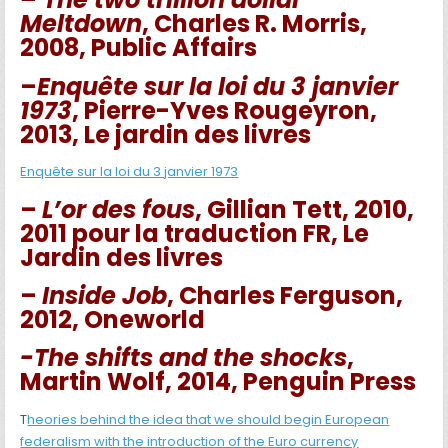
Meltdown
, Charles R. Morris,
2008, Public Affairs
–
Enquête sur la loi du 3 janvier
1973
, Pierre-Yves Rougeyron,
2013, Le jardin des livres
Enquête sur la loi du 3 janvier 1973
–
L’or des fous
, Gillian Tett, 2010,
2011 pour la traduction FR, Le
Jardin des livres
–
Inside Job
, Charles Ferguson,
2012, Oneworld
-The shifts and the shocks
,
Martin Wolf, 2014, Penguin Press
T
heories behind the idea that we should begin European
federalism with the introduction of the Euro currency