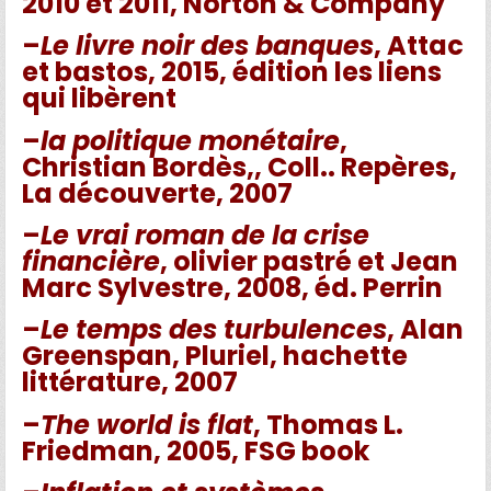
2010 et 2011, Norton & Company
–
Le livre noir des banques
, Attac
et bastos, 2015, édition les liens
qui libèrent
–
la politique monétaire
,
Christian Bordès,, Coll.. Repères,
La découverte, 2007
–
Le vrai roman de la crise
financière
, olivier pastré et Jean
Marc Sylvestre, 2008, éd. Perrin
–
Le temps des turbulences
, Alan
Greenspan, Pluriel, hachette
littérature, 2007
–
The world is flat
, Thomas L.
Friedman, 2005, FSG book