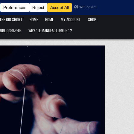
ANFANG IST ANFANG !
BLOG
CART
CATÉGORIES DE PUBLICATIONS
 THE BIG SHORT
HOME
HOME
MY ACCOUNT
SHOP
IBLIOGRAPHIE
WHY “LE MANUFACTUREUR” ?