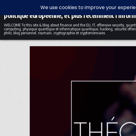
Skip to content
Blog bilingue (FR-EN) sur la finance, l'économie et
politique européenne, et plus récemment l'infor
WELCOME To this site & blog about finance and the EU, IT, offensive security, qua
computing, physique quantique et informatique quantique, hacking, sécurité offens
philo, blog personnel, roumain, cryptographie et cryptomonnaies