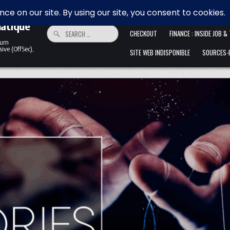
 la
HOME
ALLER ANFANG IST SCHWER. 
matique
Search for:
CHECKOUT
FINANCE : INSIDE JOB &
ntum
ive (OffSec),
SITE WEB INDISPONIBLE
SOURCES-B