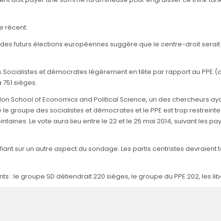
e récent.
 des futurs élections européennes suggère que le centre-droit sera
es Socialistes et démocrates légèrement en tête par rapport au PPE (
 751 sièges.
don School of Economics and Political Science, un des chercheurs aya
e le groupe des socialistes et démocrates et le PPE est trop restreint
aines. Le vote aura lieu entre le 22 et le 25 mai 2014, suivant les pay
nt sur un autre aspect du sondage. Les partis centristes devraient to
ants : le groupe SD détiendrait 220 sièges, le groupe du PPE 202, les li