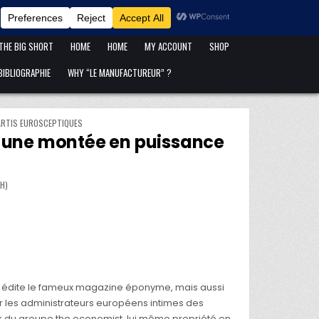
ANFANG IST ANFANG !
BLOG
CART
CATÉGORIES DE PUBLICATIONS
 THE BIG SHORT
HOME
HOME
MY ACCOUNT
SHOP
IBLIOGRAPHIE
WHY “LE MANUFACTUREUR” ?
ARTIS EUROSCEPTIQUES
r une montée en puissance
ARLEMENT EUROPÉEN SONT MENACÉS PAR UNE MONTÉE EN PUISSANCE DES PARTIS EUROSCE
H)
i édite le fameux magazine éponyme, mais aussi
ur les administrateurs européens intimes des
 du groupe the economist, lui même propriété en