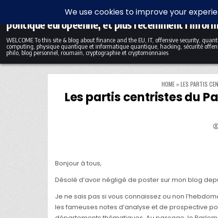
Skip to content
Blog bilingue (FR-EN) sur la finance, l'économie et
politique européenne, et plus récemment l'infor
WELCOME To this site & blog about finance and the EU, IT, offensive security, qua
computing, physique quantique et informatique quantique, hacking, sécurité offens
philo, blog personnel, roumain, cryptographie et cryptomonnaies
HOME
»
LES PARTIS CE
Les partis centristes du
Bonjour à tous,
Désolé d’avoir négligé de poster sur mon blog dep
Je ne sais pas si vous connaissez ou non l’hebdo
les fameuses notes d’analyse et de prospective pol
départements thématiques. Au passage, le Parleme