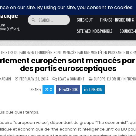
 la
HOME
ALLER ANFANG IST SCHWER. 
matique
Search for:
CHECKOUT
FINANCE : INSIDE JOB &
ntum
ive (OffSec),
SITE WEB INDISPONIBLE
SOURCES-B
NTRISTES DU PARLEMENT EUROPÉEN SONT MENACÉS PAR UNE MONTÉE EN PUISSANCE DES P
 Parlement européen sont menacés pa
des partis eurosceptiques
ON LES PARTIS CENTRISTES DU P
POSTED IN
ADMIN
FEBRUARY 23, 2014
LEAVE A COMMENT
EUROPE, EU OR UE (IN FRENC
SHARE:
X
FACEBOOK
LINKEDIN
uis quelques temps.
madaire “european voice”, dépendant du groupe “The economist”, qu
itique et économique de “the economist intelligence unit” ou EIU po
nt doit payer une somme faramineuse pour engraisser ce think tank