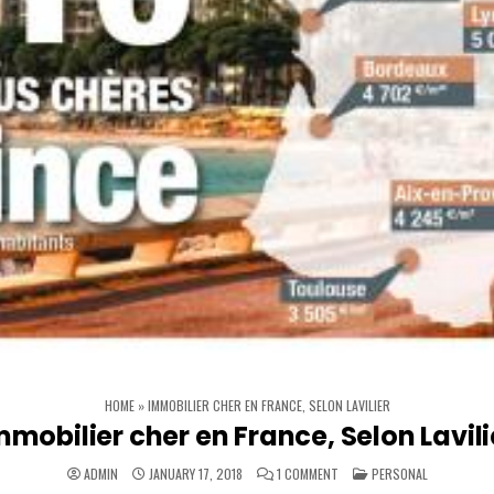
HOME
»
IMMOBILIER CHER EN FRANCE, SELON LAVILIER
mmobilier cher en France, Selon Lavili
ON IMMOBILIER CHER EN FRAN
POSTED IN
ADMIN
JANUARY 17, 2018
1 COMMENT
PERSONAL