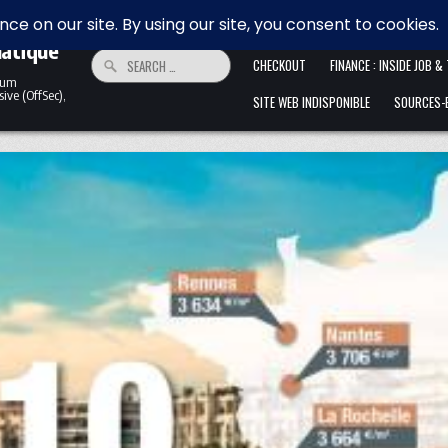
 la
HOME
ALLER ANFANG IST SCHWER. 
matique
Search for:
CHECKOUT
FINANCE : INSIDE JOB &
ntum
ive (OffSec),
SITE WEB INDISPONIBLE
SOURCES-B