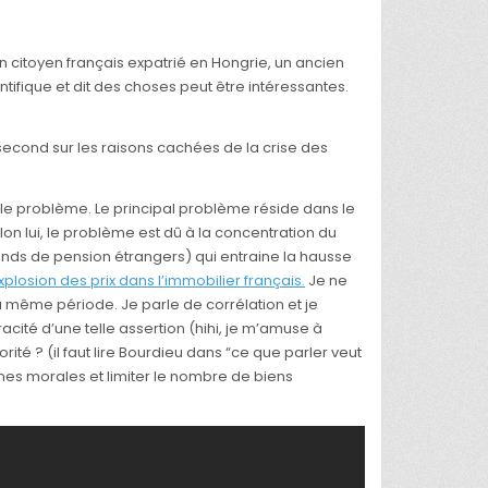
n citoyen français expatrié en Hongrie, un ancien
tifique et dit des choses peut être intéressantes.
 second sur les raisons cachées de la crise des
 le problème. Le principal problème réside dans le
elon lui, le problème est dû à la concentration du
nds de pension étrangers) qui entraine la hausse
xplosion des prix dans l’immobilier français.
Je ne
 même période. Je parle de corrélation et je
ité d’une telle assertion (hihi, je m’amuse à
é ? (il faut lire Bourdieu dans “ce que parler veut
nnes morales et limiter le nombre de biens