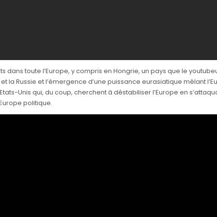
 dans toute l’Europe, y compris en Hongrie, un pays que le youtubeur 
et la Russie et l’émergence d’une puissance eurasiatique mêlant l’Euro
 Etats-Unis qui, du coup, cherchent à déstabiliser l’Europe en s’attaq
Europe politique.