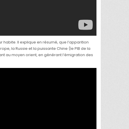
habite. Il explique en résumé, que l’apparition
pe, la Russie et la puissante Chine (le PIB de la
uant au moyen orient, en générant l’émigration des