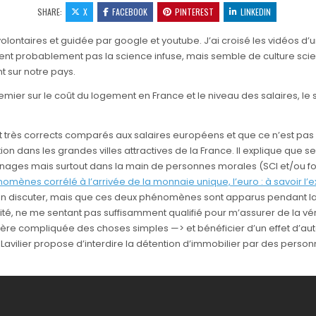
SHARE:
X
FACEBOOK
PINTEREST
LINKEDIN
olontaires et guidée par google et youtube. J’ai croisé les vidéos d’u
tient probablement pas la science infuse, mais semble de culture scien
nt sur notre pays.
emier sur le coût du logement en France et le niveau des salaires, le
nt très corrects comparés aux salaires européens et que ce n’est pas
ion dans les grandes villes attractives de la France. Il explique que s
nages mais surtout dans la main de personnes morales (SCI et/ou fo
nomènes corrélé à l’arrivée de la monnaie unique, l’euro : à savoir l’e
e en discuter, mais que ces deux phénomènes sont apparus pendant la
, ne me sentant pas suffisamment qualifié pour m’assurer de la vérac
 compliquée des choses simples —> et bénéficier d’un effet d’autorit
 Lavilier propose d’interdire la détention d’immobilier par des perso