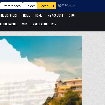
ANFANG IST ANFANG !
BLOG
CART
CATÉGORIES DE PUBLICATIONS
 THE BIG SHORT
HOME
HOME
MY ACCOUNT
SHOP
IBLIOGRAPHIE
WHY “LE MANUFACTUREUR” ?