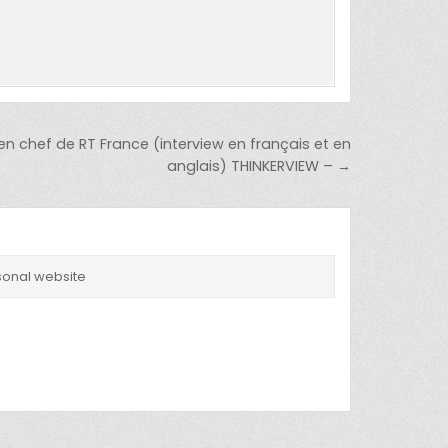
 en chef de RT France (interview en français et en
anglais) THINKERVIEW – →
rsonal website