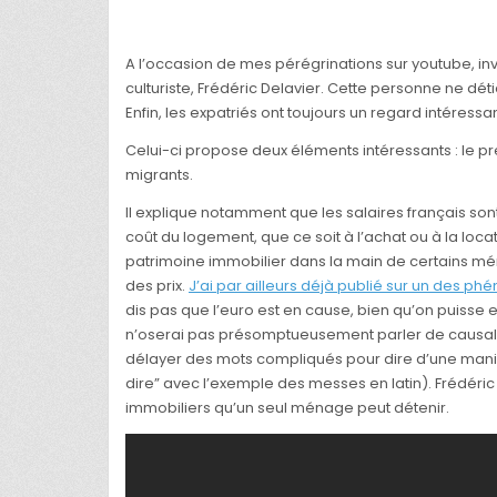
A l’occasion de mes pérégrinations sur youtube, inv
culturiste, Frédéric Delavier. Cette personne ne dé
Enfin, les expatriés ont toujours un regard intéressa
Celui-ci propose deux éléments intéressants : le pr
migrants.
Il explique notamment que les salaires français so
coût du logement, que ce soit à l’achat ou à la locat
patrimoine immobilier dans la main de certains mé
des prix.
J’ai par ailleurs déjà publié sur un des phé
dis pas que l’euro est en cause, bien qu’on puiss
n’oserai pas présomptueusement parler de causalité
délayer des mots compliqués pour dire d’une manière
dire” avec l’exemple des messes en latin). Frédéric
immobiliers qu’un seul ménage peut détenir.