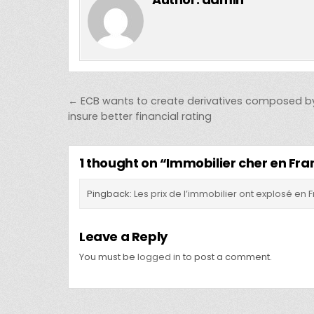
Post navigation
← ECB wants to create derivatives composed b
insure better financial rating
1 thought on “
Immobilier cher en Fran
Pingback:
Les prix de l’immobilier ont explosé e
Leave a Reply
You must be
logged in
to post a comment.