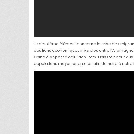
Le deuxième élément concerne la crise des migrants
des liens économiques invisibles entre l’Allemagne 
Chine a dépassé celui des Etats-Unis) fait peur aux
populations moyen orientales afin de nuire à notre 