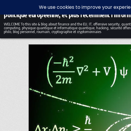
Skip to content
Blog bilingue (FR-EN) sur la finance, l'économie et
politique européenne, et plus récemment l'infor
WELCOME To this site & blog about finance and the EU, IT, offensive security, qua
computing, physique quantique et informatique quantique, hacking, sécurité offens
philo, blog personnel, roumain, cryptographie et cryptomonnaies