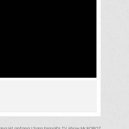
nfang ist anfang ! Sam Esmail’s TV show Mr ROBOT