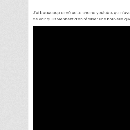
J’ai beaucoup aimé cette chaine youtube, qui n’ava
de voir qu’ils viennent d’en réaliser une nouvelle que