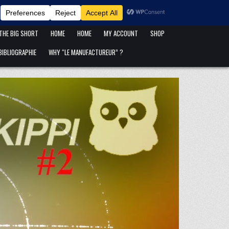
ANFANG IST ANFANG !
BLOG
CART
CATÉGORIES DE PUBLICATIONS
 THE BIG SHORT
HOME
HOME
MY ACCOUNT
SHOP
IBLIOGRAPHIE
WHY “LE MANUFACTUREUR” ?