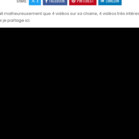
SHARE:
X
FACEBOOK
PINTEREST
LINKEDIN
it malheureusement que 4 vidéos sur sa chaine, 4 vidéos très intére
 je partage ici.