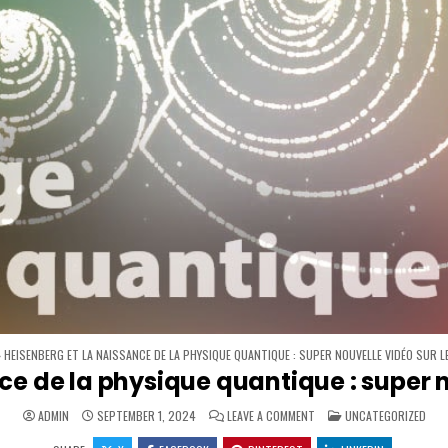
»
HEISENBERG ET LA NAISSANCE DE LA PHYSIQUE QUANTIQUE : SUPER NOUVELLE VIDÉO SUR L
ce de la physique quantique : super no
ON HEISENBERG ET LA NAIS
POSTED IN
ADMIN
SEPTEMBER 1, 2024
LEAVE A COMMENT
UNCATEGORIZED