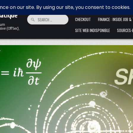
 la
HOME
ALLER ANFANG IST SCHWER. 
matique
Search for:
CHECKOUT
FINANCE : INSIDE JOB &
ntum
ive (OffSec),
SITE WEB INDISPONIBLE
SOURCES-B