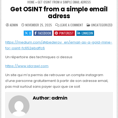
HOME
»
GET OSINT FROM A SIMPLE EMAIL ADRESS
Get OSINT from a simple email
adress
ON GET OSINT FROM A SIM
POSTED IN
ADMIN
NOVEMBER 25, 2025
LEAVE A COMMENT
UNCATEGORIZED
X
FACEBOOK
PINTEREST
LINKEDIN
https://medium.com/@ibederov_en/email-as-a-gold-mine-
for-osint-fc652ebaffc6
Un répertoire des techniques ci dessus
https://www.idcrawl.com
Un site qui m’a permis de retrouver un compte instagram
d’une personne gratuitement à partir de son adresse email,
pas mal surtout sans payer quoi que ce soit
Author:
admin