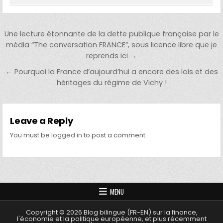
Post navigation
Une lecture étonnante de la dette publique française par le
média “The conversation FRANCE”, sous licence libre que je
reprends ici →
← Pourquoi la France d’aujourd’hui a encore des lois et des
héritages du régime de Vichy !
Leave a Reply
You must be
logged in
to post a comment.
MENU
Copyright © 2026 Blog bilingue (FR-EN) sur la finance,
l'économie et la politique européenne, et plus récemment