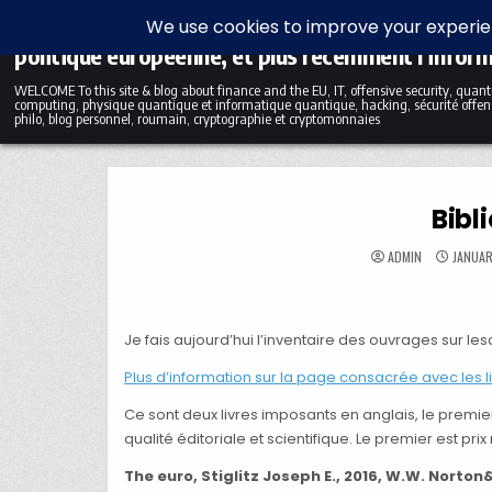
Skip to content
Blog bilingue (FR-EN) sur la finance, l'économie et
politique européenne, et plus récemment l'infor
WELCOME To this site & blog about finance and the EU, IT, offensive security, qua
computing, physique quantique et informatique quantique, hacking, sécurité offens
philo, blog personnel, roumain, cryptographie et cryptomonnaies
Bibl
ADMIN
JANUAR
Je fais aujourd’hui l’inventaire des ouvrages sur 
Plus d’information sur la page consacrée avec les l
Ce sont deux livres imposants en anglais, le premie
qualité éditoriale et scientifique. Le premier est p
The euro, Stiglitz Joseph E., 2016, W.W. Nort