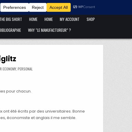
ANFANG IST ANFANG !
BLOG
CART
CATÉGORIES DE PUBLICATIONS
 THE BIG SHORT
HOME
HOME
MY ACCOUNT
SHOP
IBLIOGRAPHIE
WHY “LE MANUFACTUREUR” ?
glitz
Z
OR ECONOMY
,
PERSONAL
ues pour chacun.
 ont été écrits par des universitaires. Bonne
imes, économiste et anglais il me semble.