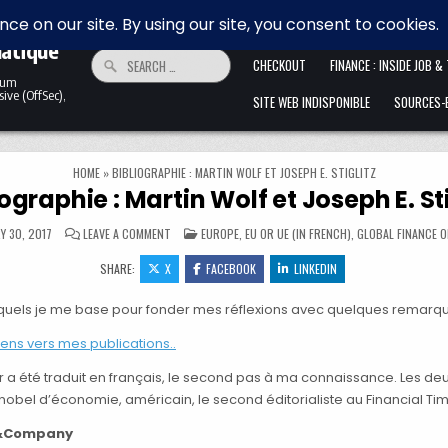
 la
HOME
ALLER ANFANG IST SCHWER. 
matique
Search for:
CHECKOUT
FINANCE : INSIDE JOB &
ntum
ive (OffSec),
SITE WEB INDISPONIBLE
SOURCES-B
HOME
»
BIBLIOGRAPHIE : MARTIN WOLF ET JOSEPH E. STIGLITZ
iographie : Martin Wolf et Joseph E. Sti
ON BIBLIOGRAPHIE : MARTIN WOLF ET JOSEPH E. STIGLIT
POSTED IN
Y 30, 2017
LEAVE A COMMENT
EUROPE, EU OR UE (IN FRENCH)
,
GLOBAL FINANCE 
SHARE:
X
FACEBOOK
LINKEDIN
lesquels je me base pour fonder mes réflexions avec quelques remarq
iens vers mes publications..
r a été traduit en français, le second pas à ma connaissance. Les deux
rix nobel d’économie, américain, le second éditorialiste au Financial T
on&Company