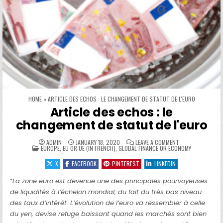
HOME
»
ARTICLE DES ECHOS : LE CHANGEMENT DE STATUT DE L'EURO
Article des echos : le
changement de statut de l'euro
ON ARTICLE DES 
ADMIN
JANUARY 18, 2020
LEAVE A COMMENT
POSTED IN
EUROPE, EU OR UE (IN FRENCH)
,
GLOBAL FINANCE OR ECONOMY
X
FACEBOOK
PINTEREST
LINKEDIN
“
La zone euro est devenue une des principales pourvoyeuses
de liquidités à l’échelon mondial, du fait du très bas niveau
des taux d’intérêt. L’évolution de l’euro va ressembler à celle
du yen, devise refuge baissant quand les marchés sont bien