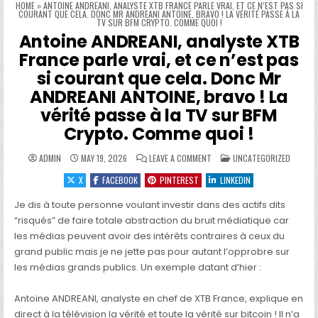
HOME
»
ANTOINE ANDREANI, ANALYSTE XTB FRANCE PARLE VRAI, ET CE N’EST PAS SI
COURANT QUE CELA. DONC MR ANDREANI ANTOINE, BRAVO ! LA VÉRITÉ PASSE À LA
TV SUR BFM CRYPTO. COMME QUOI !
Antoine ANDREANI, analyste XTB
France parle vrai, et ce n’est pas
si courant que cela. Donc Mr
ANDREANI ANTOINE, bravo ! La
vérité passe à la TV sur BFM
Crypto. Comme quoi !
ON ANTOINE ANDREANI, ANALYS
POSTED IN
ADMIN
MAY 19, 2026
LEAVE A COMMENT
UNCATEGORIZED
X
FACEBOOK
PINTEREST
LINKEDIN
Je dis à toute personne voulant investir dans des actifs dits
“risqués” de faire totale abstraction du bruit médiatique car
les médias peuvent avoir des intérêts contraires à ceux du
grand public mais je ne jette pas pour autant l’opprobre sur
les médias grands publics. Un exemple datant d’hier :
Antoine ANDREANI, analyste en chef de XTB France, explique en
direct à la télévision la vérité et toute la vérité sur bitcoin ! Il n’a